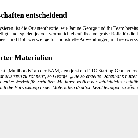
chaften entscheidend
sieren, ist die Quantentheorie, wie Janine George und ihr Team bere
t sind, spielen jedoch vermutlich ebenfalls eine große Rolle für die Ei
hneid- und Bohrwerkzeuge für industrielle Anwendungen, in Triebwerks
rter Materialien
jekt „Multibonds“ an der BAM, dem jetzt ein ERC Starting Grant zuerk
analysieren zu können
“, so George. „
Die so erstellte Datenbank nutze
vative Werkstoffe verhalten. Mit ihnen wollen wir schließlich zu intuit
ft die Entwicklung neuer Materialien deutlich beschleunigen zu könn