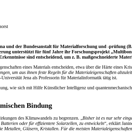
horst
t Jena und der Bundesanstalt für Materialforschung und -prüfung
erung unterstützt für fünf Jahre ihr Forschungsprojekt „Multibon
Erkenntnisse sind entscheidend, um z. B. maßgeschneiderte Mater
nschaften eines Materials entscheiden, etwa über die Härte eines Kris
ngen, um aus ihnen feste Regeln für die Materialeigenschaften abzulei
Universität Jena als Professorin für Materialinformatik tätig ist.
hung, wie sich mit Hilfe Künstlicher Intelligenz und quantenmechanis
hemischen Bindung
wirkungen des Klimawandels zu begrenzen. „
Bisher ist es nur sehr ei
Batterien oder für effizientere Solarzellen, zu entwickeln
“, erklärt Jani
Metallen, Gläsern, Kristallen. Für die meisten Materialeigenschaften f