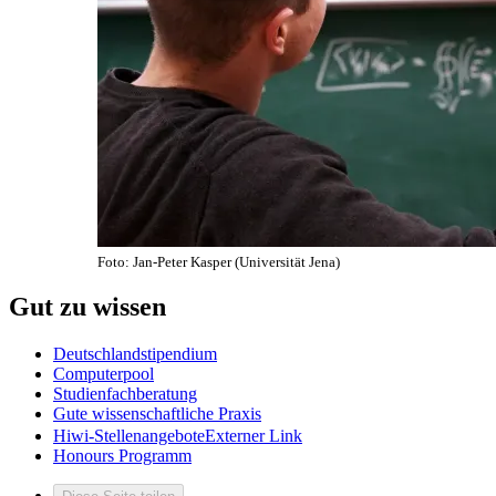
Foto: Jan-Peter Kasper (Universität Jena)
Gut zu wissen
Deutschlandstipendium
Computerpool
Studienfachberatung
Gute wissenschaftliche Praxis
Hiwi-Stellenangebote
Externer Link
Honours Programm