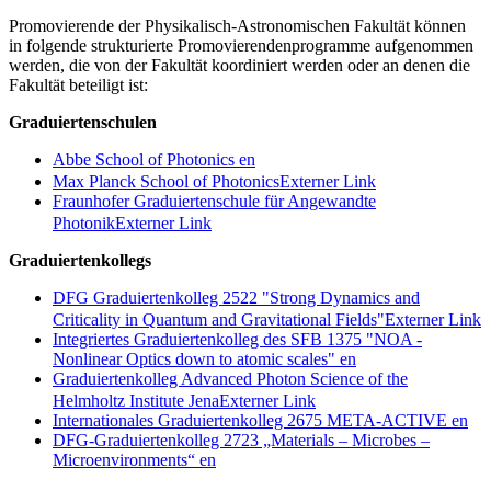
Promovierende der Physikalisch-Astronomischen Fakultät können
in folgende strukturierte Promovierendenprogramme aufgenommen
werden, die von der Fakultät koordiniert werden oder an denen die
Fakultät beteiligt ist:
Graduiertenschulen
Abbe School of Photonics
en
Max Planck School of Photonics
Externer Link
Fraunhofer Graduiertenschule für Angewandte
Photonik
Externer Link
Graduiertenkollegs
DFG Graduiertenkolleg 2522 "Strong Dynamics and
Criticality in Quantum and Gravitational Fields"
Externer Link
Integriertes Graduiertenkolleg des SFB 1375 "NOA -
Nonlinear Optics down to atomic scales"
en
Graduiertenkolleg Advanced Photon Science of the
Helmholtz Institute Jena
Externer Link
Internationales Graduiertenkolleg 2675 META-ACTIVE
en
DFG-Graduiertenkolleg 2723 „Materials – Microbes –
Microenvironments“
en