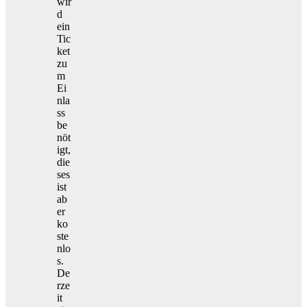
wir
d
ein
Tic
ket
zu
m
Ei
nla
ss
be
nöt
igt,
die
ses
ist
ab
er
ko
ste
nlo
s.
De
rze
it