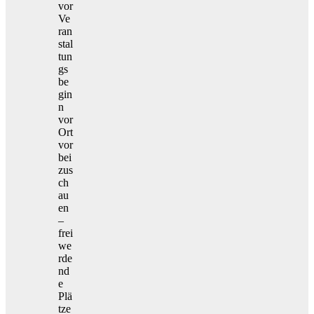
vor
Ve
ran
stal
tun
gs
be
gin
n
vor
Ort
vor
bei
zus
ch
au
en
–
frei
we
rde
nd
e
Plä
tze