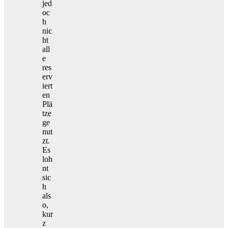
jed
oc
h
nic
ht
all
e
res
erv
iert
en
Plä
tze
ge
nut
zt.
Es
loh
nt
sic
h
als
o,
kur
z