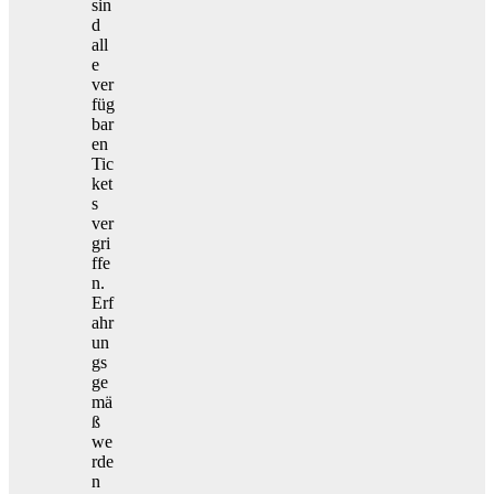
sin
d
all
e
ver
füg
bar
en
Tic
ket
s
ver
gri
ffe
n.
Erf
ahr
un
gs
ge
mä
ß
we
rde
n