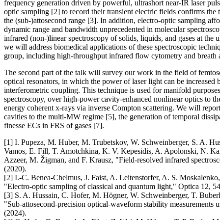
frequency generation driven by powerful, ultrashort near-IR laser puls
optic sampling [2] to record their transient electric fields confirms t
the (sub-)attosecond range [3]. In addition, electro-optic sampling affo
dynamic range and bandwidth unprecedented in molecular spectroscopy 
infrared (non-)linear spectroscopy of solids, liquids, and gases at the ult
we will address biomedical applications of these spectroscopic techni
group, including high-throughput infrared flow cytometry and breath an
The second part of the talk will survey our work in the field of femt
optical resonators, in which the power of laser light can be increased
interferometric coupling. This technique is used for manifold purposes
spectroscopy, over high-power cavity-enhanced nonlinear optics to th
energy coherent x-rays via inverse Compton scattering. We will repo
cavities to the multi-MW regime [5], the generation of temporal dissipa
finesse ECs in FRS of gases [7].
[1] I. Pupeza, M. Huber, M. Trubetskov, W. Schweinberger, S. A. Huss
Vamos, E. Fill, T. Amotchkina, K. V. Kepesidis, A. Apolonski, N. Ka
Azzeer, M. Žigman, and F. Krausz, "Field-resolved infrared spectros
(2020).
[2] I.-C. Benea-Chelmus, J. Faist, A. Leitenstorfer, A. S. Moskalenko
"Electro-optic sampling of classical and quantum light," Optica 12, 5
[3] S. A. Hussain, C. Hofer, M. Högner, W. Schweinberger, T. Buberl
"Sub-attosecond-precision optical-waveform stability measurements u
(2024).