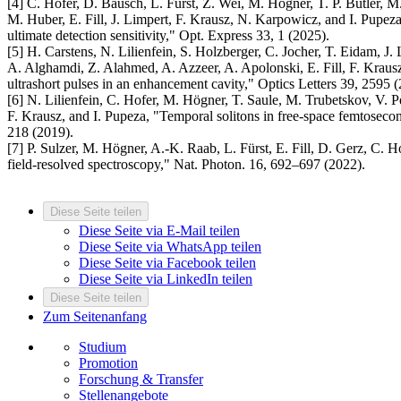
[4] C. Hofer, D. Bausch, L. Fürst, Z. Wei, M. Högner, T. P. Butler, 
M. Huber, E. Fill, J. Limpert, F. Krausz, N. Karpowicz, and I. Pupez
ultimate detection sensitivity," Opt. Express 33, 1 (2025).
[5] H. Carstens, N. Lilienfein, S. Holzberger, C. Jocher, T. Eidam, J
A. Alghamdi, Z. Alahmed, A. Azzeer, A. Apolonski, E. Fill, F. Krau
ultrashort pulses in an enhancement cavity," Optics Letters 39, 2595 
[6] N. Lilienfein, C. Hofer, M. Högner, T. Saule, M. Trubetskov, V. Per
F. Krausz, and I. Pupeza, "Temporal solitons in free-space femtosec
218 (2019).
[7] P. Sulzer, M. Högner, A.-K. Raab, L. Fürst, E. Fill, D. Gerz, C. 
field-resolved spectroscopy," Nat. Photon. 16, 692–697 (2022).
Diese Seite teilen
Diese Seite via E-Mail teilen
Diese Seite via WhatsApp teilen
Diese Seite via Facebook teilen
Diese Seite via LinkedIn teilen
Diese Seite teilen
Zum Seitenanfang
Studium
Promotion
Forschung & Transfer
Stellenangebote