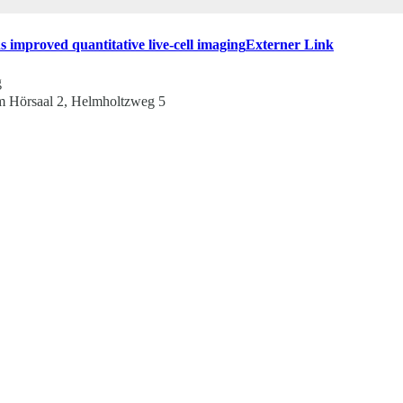
 improved quantitative live-cell imaging
Externer Link
g
m Hörsaal 2, Helmholtzweg 5