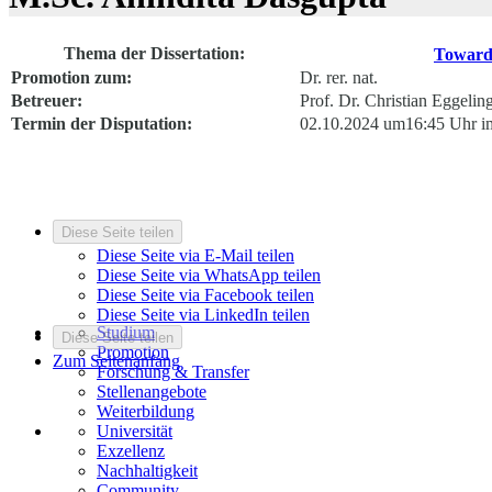
Thema der Dissertation:
Towards
Promotion zum:
Dr. rer. nat.
Betreuer:
Prof. Dr. Christian Eggelin
Termin der Disputation:
02.10.2024 um16:45 Uhr i
Diese Seite teilen
Diese Seite via E-Mail teilen
Diese Seite via WhatsApp teilen
Diese Seite via Facebook teilen
Diese Seite via LinkedIn teilen
Studium
Diese Seite teilen
Promotion
Zum Seitenanfang
Forschung & Transfer
Stellenangebote
Weiterbildung
Universität
Exzellenz
Nachhaltigkeit
Community