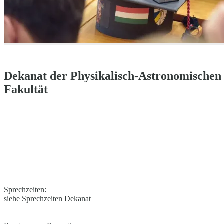
Dekanat der Physikalisch-Astronomischen
Fakultät
Sprechzeiten:
siehe Sprechzeiten Dekanat