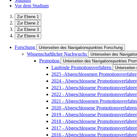
Studium
Vor dem Studium
Zur Ebene 1
Zur Ebene 2
Zur Ebene 3
Zur Ebene 4
Forschung
Unterseiten des Navigationspunktes Forschung
Wissenschaftlicher Nachwuchs
Unterseiten des Navigati
Promotion
Unterseiten des Navigationspunktes Prom
Laufende Promotionsverfahren
Unterseiten
2025 -Abgeschlossenen Promotionsverfahr
2024 - Abgeschlossene Promotionsverfahre
2023 - Abgeschlossene Promotionsverfahre
2022 - Abgeschlossene Promotionsverfahre
2021 - Abgeschlossenen Promotionsverfahr
2020 -Abgeschlossene Promotionsverfahre
2019 - Abgeschlossene Promotionsverfahre
2018 - Abgeschlossene Promotionsverfahre
2017 - Abgeschlossene Promotionsverfahre
2016 - Abgeschlossene Promotionsverfahre