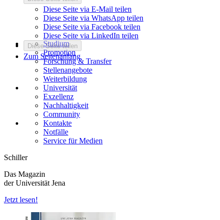
Diese Seite via E-Mail teilen
Diese Seite via WhatsApp teilen
Diese Seite via Facebook teilen
Diese Seite via LinkedIn teilen
Studium
Diese Seite teilen
Promotion
Zum Seitenanfang
Forschung & Transfer
Stellenangebote
Weiterbildung
Universität
Exzellenz
Nachhaltigkeit
Community
Kontakte
Notfälle
Service für Medien
Schiller
Das Magazin
der Universität Jena
Jetzt lesen!