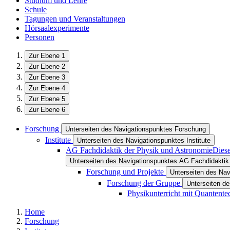
Studium und Lehre
Schule
Tagungen und Veranstaltungen
Hörsaalexperimente
Personen
Zur Ebene 1
Zur Ebene 2
Zur Ebene 3
Zur Ebene 4
Zur Ebene 5
Zur Ebene 6
Forschung
Unterseiten des Navigationspunktes Forschung
Institute
Unterseiten des Navigationspunktes Institute
AG Fachdidaktik der Physik und Astronomie
Diese
Unterseiten des Navigationspunktes AG Fachdidaktik
Forschung und Projekte
Unterseiten des Nav
Forschung der Gruppe
Unterseiten d
Physikunterricht mit Quantente
Home
Forschung