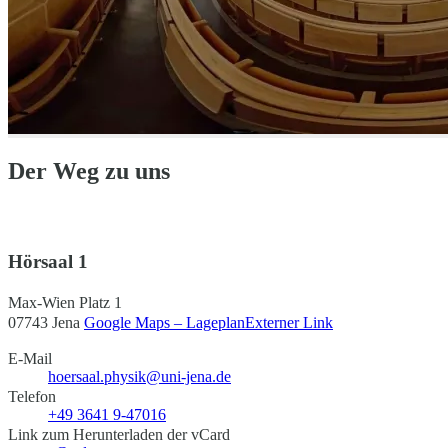
Der Weg zu uns
Hörsaal 1
Max-Wien Platz 1
07743 Jena
Google Maps – Lageplan
Externer Link
E-Mail
hoersaal.physik@uni-jena.de
Telefon
+49 3641 9-47016
Link zum Herunterladen der vCard