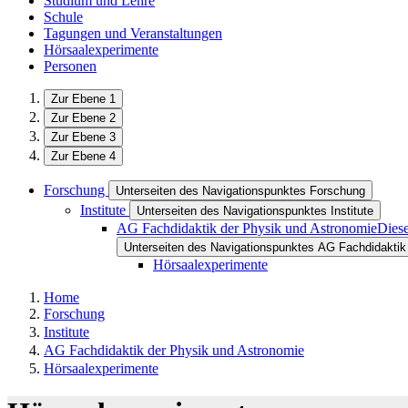
Studium und Lehre
Schule
Tagungen und Veranstaltungen
Hörsaalexperimente
Personen
Zur Ebene 1
Zur Ebene 2
Zur Ebene 3
Zur Ebene 4
Forschung
Unterseiten des Navigationspunktes Forschung
Institute
Unterseiten des Navigationspunktes Institute
AG Fachdidaktik der Physik und Astronomie
Diese
Unterseiten des Navigationspunktes AG Fachdidaktik
Hörsaalexperimente
Home
Forschung
Institute
AG Fachdidaktik der Physik und Astronomie
Hörsaalexperimente