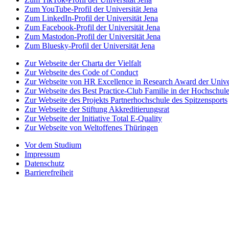
Zum YouTube-Profil der Universität Jena
Zum LinkedIn-Profil der Universität Jena
Zum Facebook-Profil der Universität Jena
Zum Mastodon-Profil der Universität Jena
Zum Bluesky-Profil der Universität Jena
Zur Webseite der Charta der Vielfalt
Zur Webseite des Code of Conduct
Zur Webseite von HR Excellence in Research Award der Univer
Zur Webseite des Best Practice-Club Familie in der Hochschul
Zur Webseite des Projekts Partnerhochschule des Spitzensports
Zur Webseite der Stiftung Akkreditierungsrat
Zur Webseite der Initiative Total E-Quality
Zur Webseite von Weltoffenes Thüringen
Vor dem Studium
Impressum
Datenschutz
Barrierefreiheit