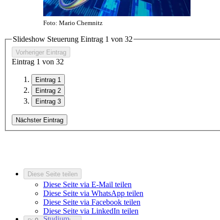
Foto: Mario Chemnitz
Slideshow Steuerung Eintrag
1
von
3
2
Vorheriger Eintrag
Eintrag
1
von
3
2
Eintrag 1
Eintrag 2
Eintrag 3
Nächster Eintrag
Diese Seite teilen
Diese Seite via E-Mail teilen
Diese Seite via WhatsApp teilen
Diese Seite via Facebook teilen
Diese Seite via LinkedIn teilen
Studium