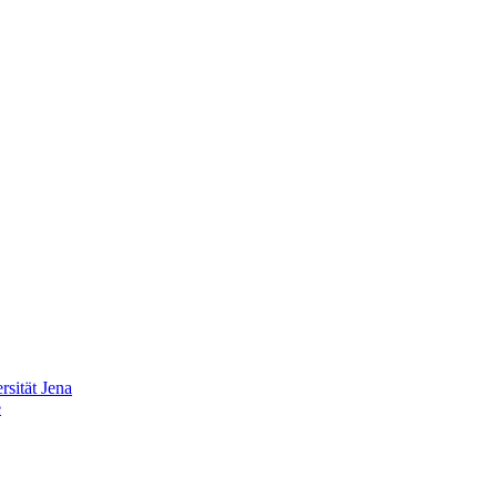
sität Jena
e