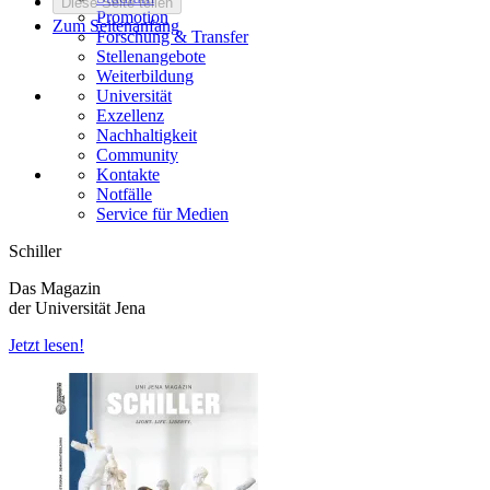
Diese Seite teilen
Promotion
Zum Seitenanfang
Forschung & Transfer
Stellenangebote
Weiterbildung
Universität
Exzellenz
Nachhaltigkeit
Community
Kontakte
Notfälle
Service für Medien
Schiller
Das Magazin
der Universität Jena
Jetzt lesen!