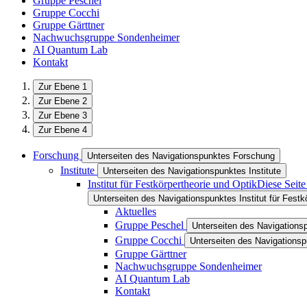
Gruppe Peschel
Gruppe Cocchi
Gruppe Gärttner
Nachwuchsgruppe Sondenheimer
AI Quantum Lab
Kontakt
Zur Ebene 1
Zur Ebene 2
Zur Ebene 3
Zur Ebene 4
Forschung
Unterseiten des Navigationspunktes Forschung
Institute
Unterseiten des Navigationspunktes Institute
Institut für Festkörpertheorie und Optik
Diese Seite
Unterseiten des Navigationspunktes Institut für Festk
Aktuelles
Gruppe Peschel
Unterseiten des Navigation
Gruppe Cocchi
Unterseiten des Navigations
Gruppe Gärttner
Nachwuchsgruppe Sondenheimer
AI Quantum Lab
Kontakt